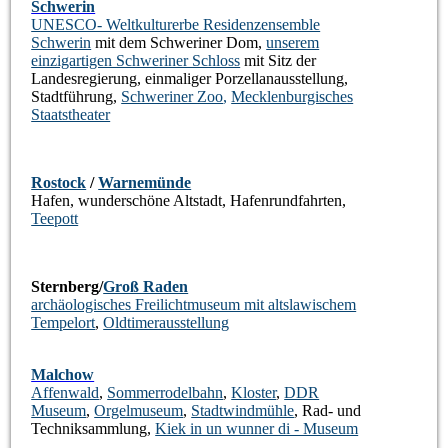
Schwerin
UNESCO- Weltkulturerbe Residenzensemble
Schwerin
mit dem Schweriner Dom,
unserem
einzigartigen Schweriner Schloss
mit Sitz der
Landesregierung, einmaliger Porzellanausstellung,
Stadtführung,
Schweriner Zoo
,
Mecklenburgisches
Staatstheater
Rostock
/
Warnemünde
Hafen, wunderschöne Altstadt, Hafenrundfahrten,
Teepott
Sternberg/
Groß Raden
archäologisches Freilichtmuseum mit altslawischem
Tempelort
,
Oldtimerausstellung
Malchow
Affenwald
,
Sommerrodelbahn
,
Kloster
,
DDR
Museum
,
Orgelmuseum
,
Stadtwindmühle
, Rad- und
Techniksammlung,
Kiek in un wunner di - Museum