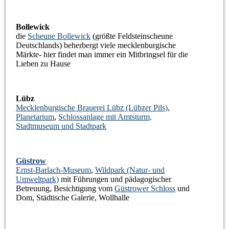
Bollewick
die
Scheune Bollewick
(größte Feldsteinscheune
Deutschlands) beherbergt viele mecklenburgische
Märkte- hier findet man immer ein Mitbringsel für die
Lieben zu Hause
Lübz
Mecklenburgische Brauerei Lübz (Lübzer Pils)
,
Planetarium
,
Schlossanlage mit Amtsturm,
Stadtmuseum und Stadtpark
Güstrow
Ernst-Barlach-Museum
,
Wildpark
(Natur- und
Umweltpark)
mit Führungen und pädagogischer
Betreuung, Besichtigung vom
Güstrower Schloss
und
Dom, Städtische Galerie, Wollhalle