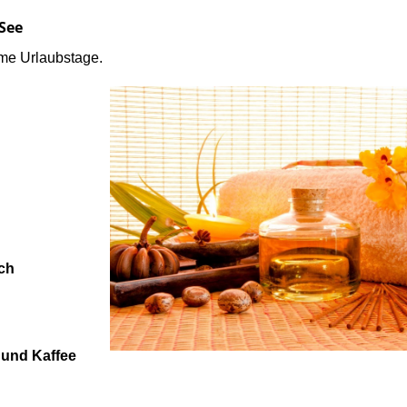
See
ame Urlaubstage.
ch
und Kaffee