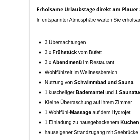
Erholsame Urlaubstage direkt am Plauer 
In entspannter Atmosphäre warten Sie erhols
3 Übernachtungen
3 x
Frühstück
vom Büfett
3 x
Abendmenü
im Restaurant
Wohlfühlzeit im Wellnessbereich
Nutzung von
Schwimmbad und Sauna
1 kuscheliger
Bademantel
und 1
Saunatu
Kleine Überraschung auf Ihrem Zimmer
1 Wohlfühl-
Massage
auf dem Hydrojet
1 Einladung zu hausgebackenem
Kuchen 
hauseigener Strandzugang mit Seebrücke