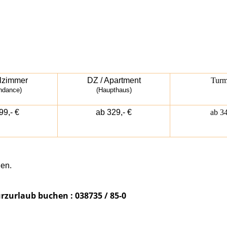
lzimmer
DZ / Apartment
Turm
ndance)
(Haupthaus)
99,- €
ab 329,- €
ab 34
den.
rzurlaub buchen : 038735 / 85-0