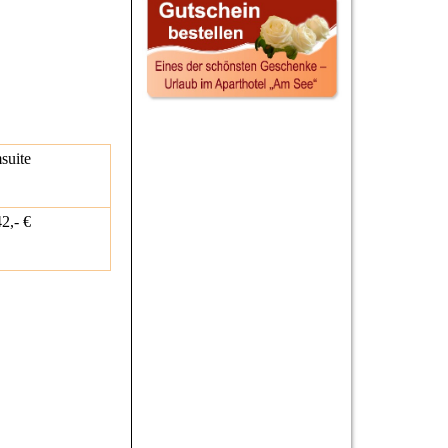
suite
2,- €